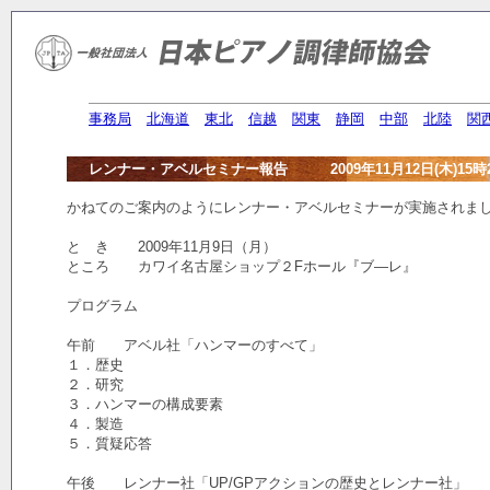
事務局
北海道
東北
信越
関東
静岡
中部
北陸
関
レンナー・アベルセミナー報告 2009年11月12日(木)15時
かねてのご案内のようにレンナー・アベルセミナーが実施されま
と き 2009年11月9日（月）
ところ カワイ名古屋ショップ２Fホール『ブ―レ』
プログラム
午前 アベル社「ハンマーのすべて」
１．歴史
２．研究
３．ハンマーの構成要素
４．製造
５．質疑応答
午後 レンナー社「UP/GPアクションの歴史とレンナー社」