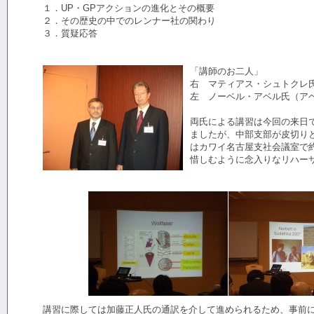
１．UP・GPアクションの進化とその概要
２．その歴史の中でのレンナー社の関わり
３．質疑応答
「講師のお二人」
右 マティアス・シュトクレ
左 ノーベル・アベル氏（ア
両氏による講習は今回の来日
ましたが、中部支部が皮切り
はカワイ名古屋支社会議室で
惜しむように念入りなリハー
講習に際しては加藤正人氏の通訳を介して進められるため、事前