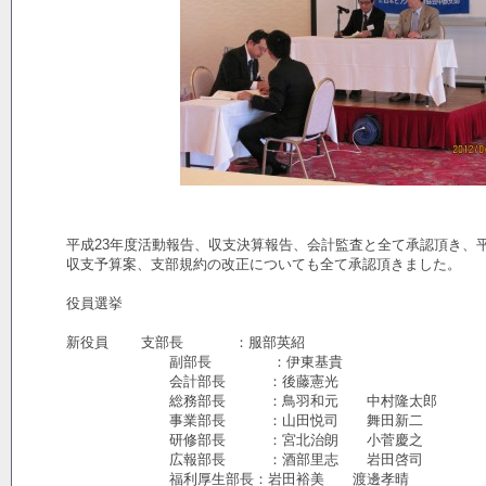
平成23年度活動報告、収支決算報告、会計監査と全て承認頂き、平
収支予算案、支部規約の改正についても全て承認頂きました。
役員選挙
新役員 支部長 ：服部英紹
副部長 ：伊東基貴
会計部長 ：後藤憲光
総務部長 ：鳥羽和元 中村隆太郎
事業部長 ：山田悦司 舞田新二
研修部長 ：宮北治朗 小菅慶之
広報部長 ：酒部里志 岩田啓司
福利厚生部長：岩田裕美 渡邊孝晴