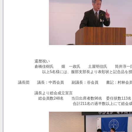
還暦祝い
倉橋佳樹氏 畑 一政氏 土屋明信氏 筒井淳一氏
以上5名様には、服部支部長より表彰状と記念品を授与
議長団 議長：中西会員 副議長：谷会員 書記：村林会員
議長より総会成立宣言
総会員数248名 当日出席者数98名 委任状数113名
合計211名の過半数以上にて総会成