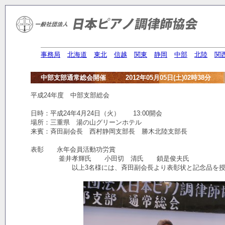
事務局
北海道
東北
信越
関東
静岡
中部
北陸
関
中部支部通常総会開催 2012年05月05日(土)02時38分
平成24年度 中部支部総会
日時：平成24年4月24日（火） 13:00開会
場所：三重県 湯の山グリーンホテル
来賓：斉田副会長 西村静岡支部長 勝木北陸支部長
表彰 永年会員活動功労賞
釜井孝輝氏 小田切 清氏 鎖是俊夫氏
以上3名様には、斉田副会長より表彰状と記念品を授与