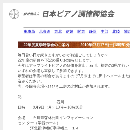
事務局
北海道
東北
信越
関東
静岡
中部
北陸
関
22年度夏季研修会のご案内 2010年07月17日(土)18時51分
毎日暑い日が続きますがいかがお過ごしでしょうか？
22年度の研修を下記の通りお知らせします。
今年はアップライトピアノの研修を富山、石川、福井の3県で行い
いずれの会場も重複して参加できます。
希望者は準備の都合がありますので7月末までに田中へメールまた
込みください。
尚、今回各会場へひびき工房の北村氏が参加されます。
記
石川
日時 8月9日（月）10時～16時30分
会場 石川県森林公園インフォメーション
セン ター（学習ホール）
河北郡津幡町字津幡エー１４