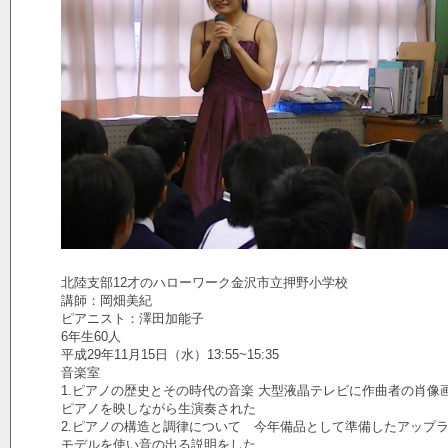
北陸支部12才のハローワーク金沢市立押野小学校
講師：岡畑美紀
ピアニスト：澤田加能子
6年生60人
平成29年11月15日（水）13:55~15:35
音楽室
1.ピアノの歴史とその時代の音楽 大型液晶テレビに作曲者の肖像
ピアノを映しながら生演奏された
2.ピアノの構造と調律について 今年備品として準備したアップ
モデルを使い音の出る説明をした