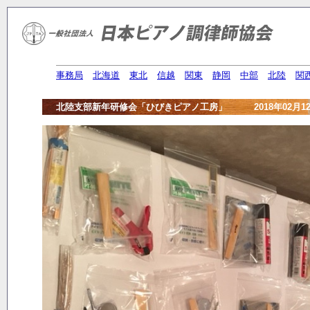
事務局
北海道
東北
信越
関東
静岡
中部
北陸
関
北陸支部新年研修会「ひびきピアノ工房」 2018年02月12日(