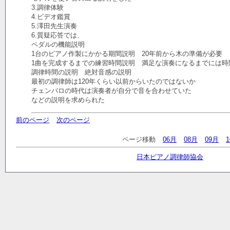
3.調律体験
4.ビデオ鑑賞
5.澤田先生演奏
6.質疑応答では、
ペダルの機能説明
1台のピアノ作製にかかる期間説明 20年前から木の準備が必要
1曲を完成するまでの練習時間説明 満足な演奏になるまでには時
調律時間の説明 絶対音感の説明
最初の調律師は120年くらい以前からいたのではないか
チェンバロの時代は演奏者が自分で音を合わせていた
などの説明を求められた
前のページ
次のページ
ページ移動
06月
08月
09月
日本ピアノ調律師協会