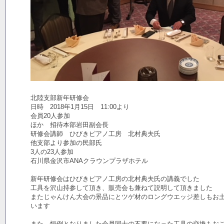
北陸支部新年研修会
日時 2018年1月15日 11:00より
会員20人参加
ほか 招待本部岩田副会長
研修会講師 ひびきピアノ工房 北村典夫氏
他支部より参加の民部氏
3人の23人参加
石川県金沢市ANAクラウンプラザホテル
新年研修会はひびきピアノ工房の北村典夫氏の講義でした
工具を沢山持参して頂き、販売会も兼ねて説明して頂きました
またじゃんけん大会の景品にとツゲ材のロングウエッジ差しもお
います
また、恒例となりました会員同士の不要になった工具の交換もお