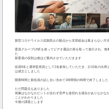
新型コロナウイルス拡散防止の観点から支部総会は集まらない方
委員グループLINEを使ってビデオ通話の形を取って進行され、無
た
新委員の役割は後ほど案内させていただきます
役員8名と選挙監視員として2名参加していただき、計10名の出席
は成立としました
開票時間と新役員の話し合い含めて1時間弱の時間で終了しました
ただ問題点もありました
画像はなかなかピントが合わず音声も途切れる場合がありなかな
ことがわかりました
今後の課題とします