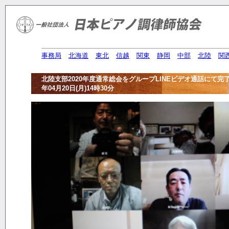
事務局
北海道
東北
信越
関東
静岡
中部
北陸
関
北陸支部2020年度通常総会をグループLINEビデオ通話にて
年04月20日(月)14時30分