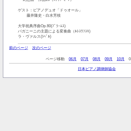
ゲスト：ピアノデュオ「ドゥオール」
藤井隆史・白水芳枝
大学祝典序曲Op.80(ﾌﾞﾗｰﾑｽ)
パガニーニの主題による変奏曲（ﾙﾄｽﾜﾌｽｷ)
ラ・ヴァルス(ﾗﾍﾞﾙ)
前のページ
次のページ
ページ移動
06月
07月
08月
09月
10月
日本ピアノ調律師協会