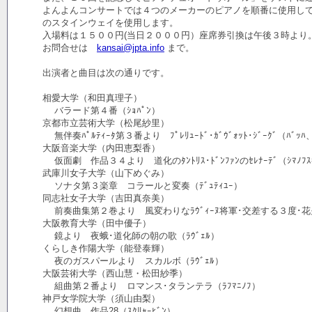
よんよんコンサートでは４つのメーカーのピアノを順番に使用し
のスタインウェイを使用します。
入場料は１５００円(当日２０００円）座席券引換は午後３時より
お問合せは
kansai@jpta.info
まで。
出演者と曲目は次の通りです。
相愛大学（和田真理子）
バラード第４番（ｼｮﾊﾟﾝ）
京都市立芸術大学（松尾紗里）
無伴奏ﾊﾟﾙﾃｨｰﾀ第３番より ﾌﾟﾚﾘｭｰﾄﾞ･ｶﾞｳﾞｫｯﾄ･ｼﾞｰｸﾞ（ﾊﾞｯﾊ
大阪音楽大学（内田恵梨香）
仮面劇 作品３４より 道化のﾀﾝﾄﾘｽ･ﾄﾞﾝﾌｧﾝのｾﾚﾅｰﾃﾞ（ｼﾏﾉﾌｽ
武庫川女子大学（山下めぐみ）
ソナタ第３楽章 コラールと変奏（ﾃﾞｭﾃｨﾕｰ）
同志社女子大学（吉田真奈美）
前奏曲集第２巻より 風変わりなﾗｳﾞｨｰﾇ将軍･交差する３度･花火（
大阪教育大学（田中優子）
鏡より 夜蛾･道化師の朝の歌（ﾗｳﾞｪﾙ）
くらしき作陽大学（能登泰輝）
夜のガスパールより スカルボ（ﾗｳﾞｪﾙ）
大阪芸術大学（西山慧・松田紗季）
組曲第２番より ロマンス･タランテラ（ﾗﾌﾏﾆﾉﾌ）
神戸女学院大学（須山由梨）
幻想曲 作品28（ｽｸﾘｬｰﾋﾞﾝ）