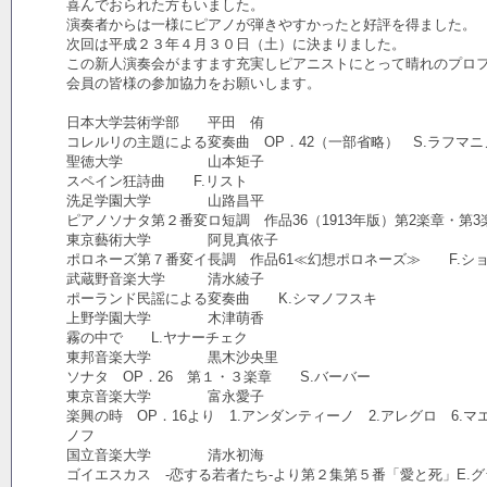
喜んでおられた方もいました。
演奏者からは一様にピアノが弾きやすかったと好評を得ました。
次回は平成２３年４月３０日（土）に決まりました。
この新人演奏会がますます充実しピアニストにとって晴れのプロ
会員の皆様の参加協力をお願いします。
日本大学芸術学部 平田 侑
コレルリの主題による変奏曲 OP．42（一部省略） S.ラフマニ
聖徳大学 山本矩子
スペイン狂詩曲 F.リスト
洗足学園大学 山路昌平
ピアノソナタ第２番変ロ短調 作品36（1913年版）第2楽章・第3
東京藝術大学 阿見真依子
ポロネーズ第７番変イ長調 作品61≪幻想ポロネーズ≫ F.シ
武蔵野音楽大学 清水綾子
ポーランド民謡による変奏曲 K.シマノフスキ
上野学園大学 木津萌香
霧の中で L.ヤナーチェク
東邦音楽大学 黒木沙央里
ソナタ OP．26 第１・３楽章 S.バーバー
東京音楽大学 富永愛子
楽興の時 OP．16より 1.アンダンティーノ 2.アレグロ 6.
ノフ
国立音楽大学 清水初海
ゴイエスカス -恋する若者たち-より第２集第５番「愛と死」E.