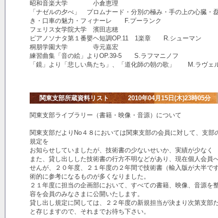
昭和音楽大学 小倉恵理
「ナゼルの夕べ」 プロムナード・分別の極み・手の上の心臓・
き・口車の魅力・フィナーレ F.プーランク
フェリス女学院大学 濱田志穂
ピアノソナタ第１番嬰ヘ短調OP.11 1楽章 R.シューマン
桐朋学園大学 寺元嘉宏
練習曲集「音の絵」よりOP.39-5 S.ラフマニノフ
「鏡」より「悲しい鳥たち」、「道化師の朝の歌」 M.ラヴェ
関東支部所蔵資料リスト 2010年04月15日(木)23時05分
関東支部ライブラリー（書籍・映像・音源）について
関東支部だよりNo４８においては関東支部の会員に対して、支部
規定を
お知らせしていましたが、技術書の少ないせいか、実績が少なく
また、貸し出しした技術書の行方不明などがあり、現在個人会員
せんが、２０年度、２１年度の２年間で技術書（輸入版が大半で
術的に参考になるものが多くなりました。
２１年度に担当の企画部において、すべての書籍、映像、音源を
容を会員のみなさまに公開いたします。
貸し出し規定に関しては、２２年度の新規担当が決まり次第支部
と存じますので、それまでお待ち下さい。