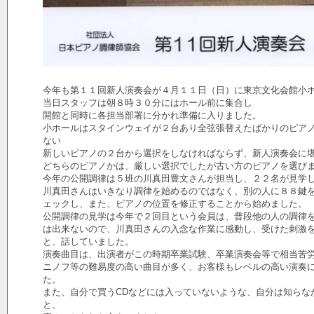
今年も第１１回新人演奏会が４月１１日（日）に東京文化会館小
当日スタッフは朝８時３０分にはホール前に集合し
開館と同時に各担当部署に分かれ準備に入りました。
小ホールはスタインウェイが２台あり全弦張替えたばかりのピア
ない
新しいピアノの２台から選択をしなければならず、新人演奏会に
どちらのピアノかは、厳しい選択でしたが古い方のピアノを選び
今年の公開調律は５班の川真田豊文さんが担当し、２２名が見学
川真田さんはいきなり調律を始めるのではなく、別の人に８８鍵
ェックし、また、ピアノの位置を修正することから始めました。
公開調律の見学は今年で２回目という会員は、普段他の人の調律
は出来ないので、川真田さんの入念な作業に感動し、受けた刺激
と、話していました。
演奏曲目は、出演者がこの時期卒業試験、卒業演奏会等で相当苦
ニノフ等の難易度の高い曲目が多く、お客様もレベルの高い演奏
た。
また、自分で買うCDなどには入っていないような、自分は知らな
と、