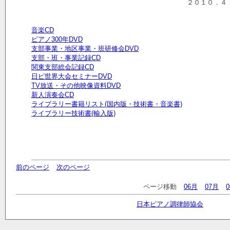
２０１０．４．１５ 関東
音楽CD
ピアノ300年DVD
支部事業・地区事業・班研修会DVD
支部・班・事業記録CD
関東支部総会記録CD
日ピ世界大会セミナーDVD
TV放送・その他映像資料DVD
新人演奏会CD
ライブラリー書籍リスト(国内版・技術書・音楽書)
ライブラリー技術書(輸入版)
前のページ
次のページ
ページ移動
06月
07月
日本ピアノ調律師協会