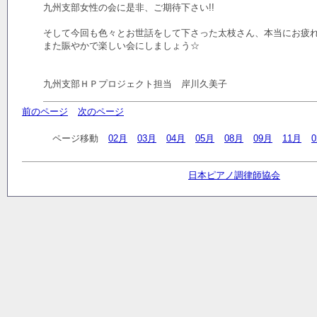
九州支部女性の会に是非、ご期待下さい!!
そして今回も色々とお世話をして下さった太枝さん、本当にお疲
また賑やかで楽しい会にしましょう☆
九州支部ＨＰプロジェクト担当 岸川久美子
前のページ
次のページ
ページ移動
02月
03月
04月
05月
08月
09月
11月
日本ピアノ調律師協会