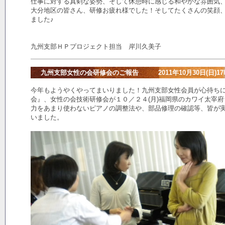
仕事に対する真剣な姿勢、そして休憩時に感じる和やかな雰囲気
大分地区の皆さん、研修お疲れ様でした！そしてたくさんの笑顔
ました♪
九州支部ＨＰプロジェクト担当 岸川久美子
九州支部女性の会研修会のご報告 2011年10月30日(日)17
今年もようやくやってまいりました！九州支部女性会員が心待ち
会』、女性の会技術研修会が１０／２４(月)福岡県のカワイ太宰
力をあまり使わないピアノの調整法や、部品修理の確認等、皆が
いました。