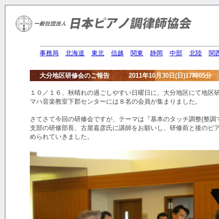
事務局
北海道
東北
信越
関東
静岡
中部
北陸
関
大分地区研修会のご報告 2011年10月30日(日)17時05分
１０／１６、秋晴れの過ごしやすい日曜日に、大分地区にて地区
マハ音楽教室下郡センターには８名の会員が集まりました。
さてさて今回の研修会ですが、テーマは『基本のタッチ調整(整調
支部の研修部長、古屋嘉彦氏に講師をお願いし、研修前と後のピ
められていきました。