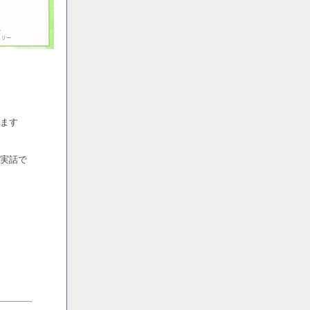
ます
実話で