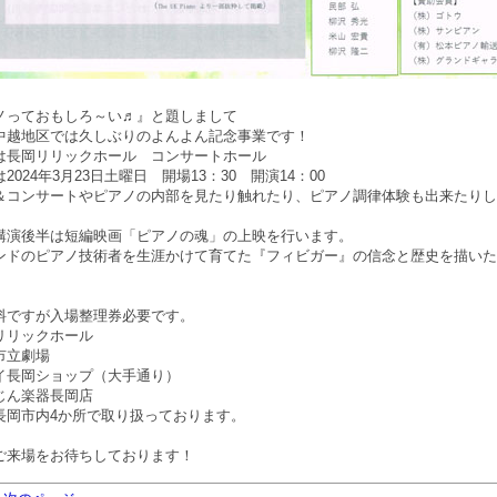
ノっておもしろ～い♬』と題しまして
中越地区では久しぶりのよんよん記念事業です！
長岡リリックホール コンサートホール
024年3月23日土曜日 開場13：30 開演14：00
＆コンサートやピアノの内部を見たり触れたり、ピアノ調律体験も出来たりし
講演後半は短編映画「ピアノの魂」の上映を行います。
ンドのピアノ技術者を生涯かけて育てた『フィビガー』の信念と歴史を描いた
料ですが入場整理券必要です。
リックホール
立劇場
長岡ショップ（大手通り）
ん楽器長岡店
長岡市内4か所で取り扱っております。
ご来場をお待ちしております！