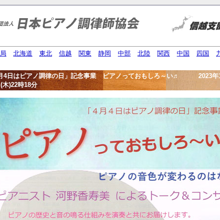
局
北海道
東北
信越
関東
静岡
中部
北陸
関西
中国
四国
月4日はピアノ調律の日」記念事業 ピアノっておもしろ～い♬ 2023年1
(木)22時18分