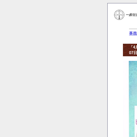
事務
「4
07日