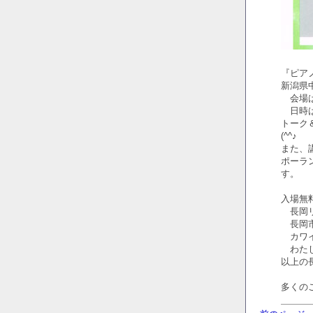
『ピア
新潟県
会場は
日時は2
トーク
(^^♪
また、
ポーラ
す。
入場無
長岡リ
長岡市
カワイ
わたじ
以上の
多くの