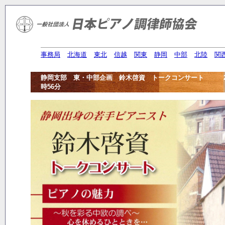
事務局
北海道
東北
信越
関東
静岡
中部
北陸
関
静岡支部 東・中部企画 鈴木啓資 トークコンサート 2017年
時56分