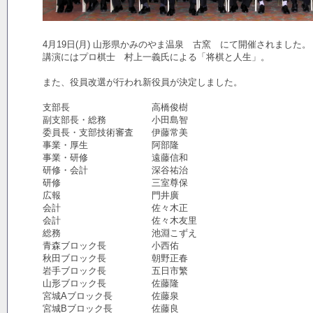
4月19日(月) 山形県かみのやま温泉 古窯 にて開催されました。
講演にはプロ棋士 村上一義氏による「将棋と人生」。
また、役員改選が行われ新役員が決定しました。
支部長 高橋俊樹
副支部長・総務 小田島智
委員長・支部技術審査 伊藤常美
事業・厚生 阿部隆
事業・研修 遠藤信和
研修・会計 深谷祐治
研修 三室尊保
広報 門井廣
会計 佐々木正
会計 佐々木友里
総務 池淵こずえ
青森ブロック長 小西佑
秋田ブロック長 朝野正春
岩手ブロック長 五日市繁
山形ブロック長 佐藤隆
宮城Aブロック長 佐藤泉
宮城Bブロック長 佐藤良