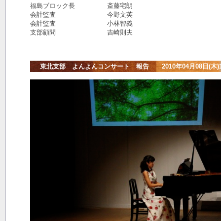
福島ブロック長 斎藤宅朗
会計監査 今野文英
会計監査 小林智義
支部顧問 吉崎則夫
東北支部 よんよんコンサート 報告 2010年04月08日(木)1