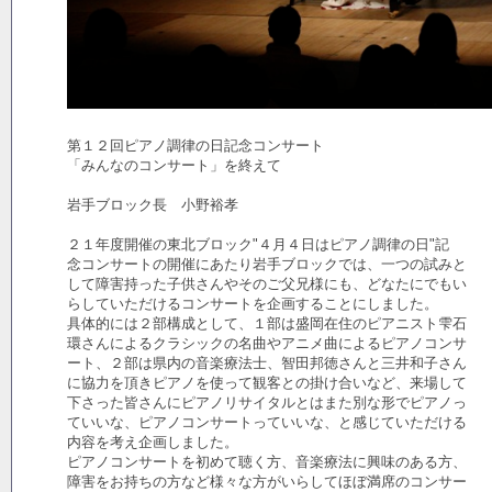
第１２回ピアノ調律の日記念コンサート
「みんなのコンサート」を終えて
岩手ブロック長 小野裕孝
２１年度開催の東北ブロック"４月４日はピアノ調律の日"記
念コンサートの開催にあたり岩手ブロックでは、一つの試みと
して障害持った子供さんやそのご父兄様にも、どなたにでもい
らしていただけるコンサートを企画することにしました。
具体的には２部構成として、１部は盛岡在住のピアニスト雫石
環さんによるクラシックの名曲やアニメ曲によるピアノコンサ
ート、２部は県内の音楽療法士、智田邦徳さんと三井和子さん
に協力を頂きピアノを使って観客との掛け合いなど、来場して
下さった皆さんにピアノリサイタルとはまた別な形でピアノっ
ていいな、ピアノコンサートっていいな、と感じていただける
内容を考え企画しました。
ピアノコンサートを初めて聴く方、音楽療法に興味のある方、
障害をお持ちの方など様々な方がいらしてほぼ満席のコンサー