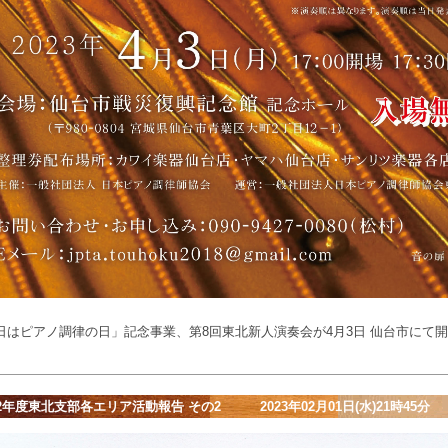
4日はピアノ調律の日」記念事業、第8回東北新人演奏会が4月3日 仙台市にて
22年度東北支部各エリア活動報告 その2 2023年02月01日(水)21時45分