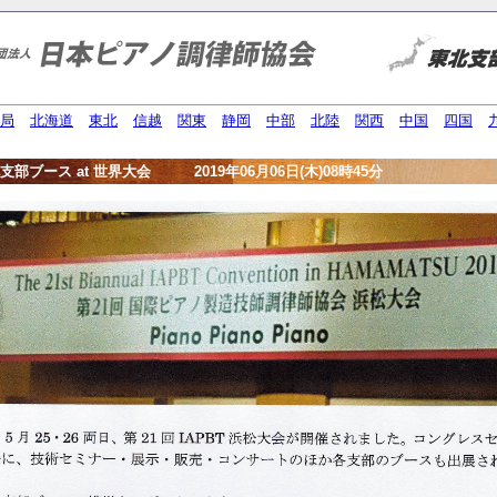
局
北海道
東北
信越
関東
静岡
中部
北陸
関西
中国
四国
支部ブース at 世界大会 2019年06月06日(木)08時45分