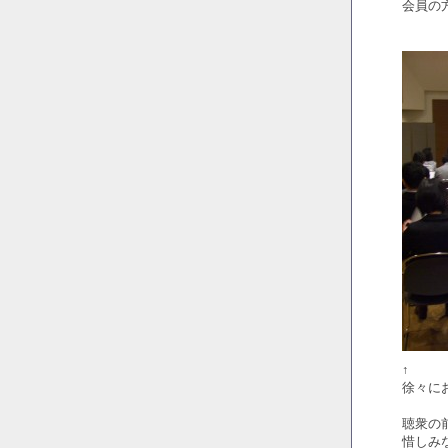
会員の
↑
徐々に
聴衆の
惜しみ