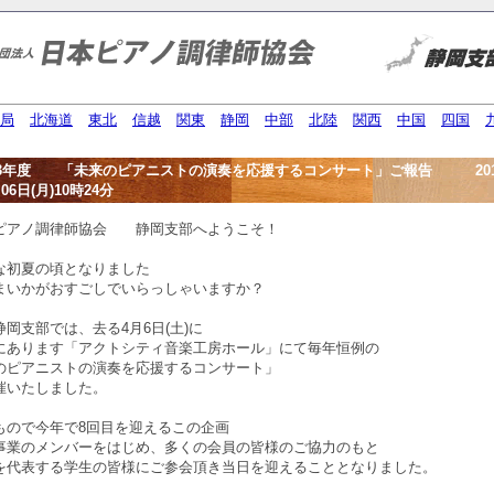
局
北海道
東北
信越
関東
静岡
中部
北陸
関西
中国
四国
13年度 「未来のピアニストの演奏を応援するコンサート」ご報告 201
06日(月)10時24分
アノ調律師協会 静岡支部へようこそ！
な初夏の頃となりました
まいかがおすごしでいらっしゃいますか？
岡支部では、去る4月6日(土)に
にあります「アクトシティ音楽工房ホール」にて毎年恒例の
のピアニストの演奏を応援するコンサート」
催いたしました。
もので今年で8回目を迎えるこの企画
事業のメンバーをはじめ、多くの会員の皆様のご協力のもと
を代表する学生の皆様にご参会頂き当日を迎えることとなりました。