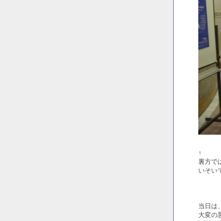
↑
裏方で
いそい
当日は
大変の