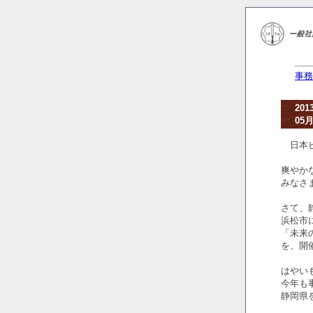
事務
20
05月
日本ピ
爽やか
みなさ
さて、静
浜松市
「未来
を、開
はやい
今年も
静岡県