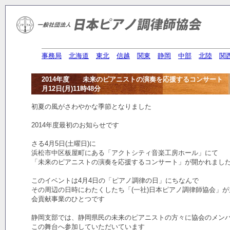
事務局
北海道
東北
信越
関東
静岡
中部
北陸
関
2014年度 未来のピアニストの演奏を応援するコンサート 
月12日(月)11時48分
初夏の風がさわやかな季節となりました
2014年度最初のお知らせです
さる4月5日(土曜日)に
浜松市中区板屋町にある「アクトシティ音楽工房ホール」にて
「未来のピアニストの演奏を応援するコンサート」が開かれまし
このイベントは4月4日の「ピアノ調律の日」にちなんで
その周辺の日時にわたくしたち「(一社)日本ピアノ調律師協会」
会貢献事業のひとつです
静岡支部では、静岡県民の未来のピアニストの方々に協会のメン
この舞台へ参加していただいています