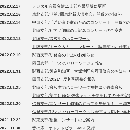
2022.02.17
デジタル会員名簿11支部を最新版に更新
2022.02.16
東北支部/『第7回東北新人演奏会』開催のお知らせ
2022.02.14
中国支部/「若い音楽家のためのコンサート」開催の
北陸支部/ピアノ調律の日記念コンサートのご案内
2022.02.12
北陸支部/高校生のハローワーク
北陸支部/トーク＆ミニコンサート「調律師のお仕事
2022.02.10
関西支部/研修会の中止のお知らせ
四国支部/「12才のハローワーク」報告
2022.01.31
関西支部/阪奈和知区・大坂地区合同研修会のお知ら
四国支部/2021年度冬季研修会報告
2022.01.25
北陸支部/高校生のハローワーク福井県立丹南高校
北陸支部/新年研修会 張弦キットを使用しての張弦実
2022.01.20
信越支部/コンサート調律のすべてを見せる！「三浦
信越支部/12才のハローワーク～長野市立大岡小中学
2021.12.22
関東支部/後援コンサートのご案内
2021.11.30
音の扉 オトノトビラ vol.4 発行