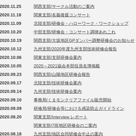
2020.11.25
関西支部/サークル活動のご案内
2020.11.18
関東支部/名義後援コンサート
2020.11.09
北陸支部/研修会・ハローワーク・ワークショップ
2020.10.20
中部支部/研修会・コンサート調律あれこれ
2020.10.19
関西支部/大坂地区GPダンパー調整研修会のお知らせ
2020.10.12
九州支部/2020年度九州支部技術研修会報告
2020.10.06
関東支部/支部研修会案内
2020.10.05
2020～2021協会本部役員名簿掲載
2020.09.23
関西支部/山陽地区研修会報告
2020.09.17
北陸支部/技術研修会案内
2020.09.14
九州支部/技術研修会案内
2020.09.10
事務局/くまモンクリアファイル販売開始
2020.09.09
研修局/研修会等における感染防止ガイドライン
2020.08.20
関東支部/Interview レポート
関東支部/7班地区研修会のご案内
2020.08.18
九州支部/地区合同研修会中止の案内