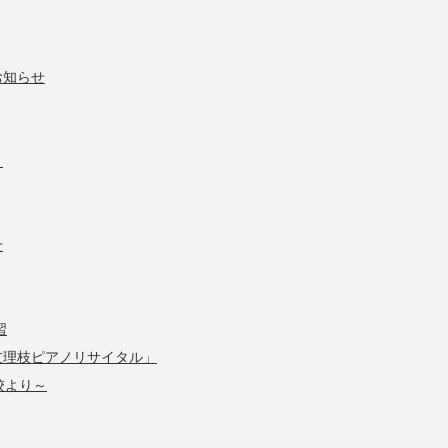
お知らせ
」
せ
習
友理枝ピアノリサイタル」
校より～