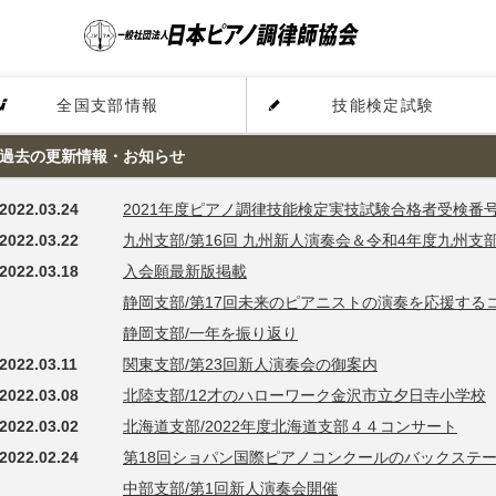
全国支部情報
技能検定試験
過去の更新情報・お知らせ
2022.03.24
2021年度ピアノ調律技能検定実技試験合格者受検番
2022.03.22
九州支部/第16回 九州新人演奏会＆令和4年度九州支
2022.03.18
入会願最新版掲載
静岡支部/第17回未来のピアニストの演奏を応援する
静岡支部/一年を振り返り
2022.03.11
関東支部/第23回新人演奏会の御案内
2022.03.08
北陸支部/12才のハローワーク金沢市立夕日寺小学校
2022.03.02
北海道支部/2022年度北海道支部４４コンサート
2022.02.24
第18回ショパン国際ピアノコンクールのバックステ
中部支部/第1回新人演奏会開催