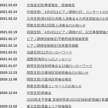
2021.03.03
北海道支部/事業報告・研修報告
2021.02.24
中国支部/「4月4日はピアノ調律の日」コンサートの
2021.02.22
九州支部/第15回九州新人演奏会＆九州支部総会のお
関東支部/第22回新人演奏会のお知らせ
2021.02.19
四国支部/「4月4日はピアノ調律の日」記念事業開催
2021.02.17
ピアノ調律技能検定/手数料積算根拠更新
2021.02.16
ピアノ調律技能検定/決算書等掲載
2021.02.01
信越支部/12才のハローワーク
2021.01.22
国際局/海外からのメッセージ
2021.01.07
静岡支部/技術研修会＆12歳のハローワーク
2020.12.23
関西支部/兵庫地区技術研修会のお知らせ
2020.12.08
関西支部/大阪地区研修会報告
関東支部/後援コンサートのお知らせ
2020.12.04
中部支部/研修会
2020収支予算書.貸借対照表/2019正味財産増減計算
2020.12.02
東北支部/青森エリア研修報告