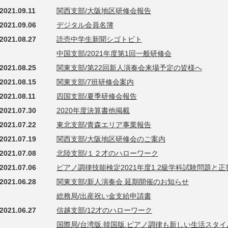
2021.09.11
関西支部/大阪地区研修会報告
2021.09.06
デジタル会員名簿
2021.08.27
読売中学生新聞シゴトビト
中国支部/2021年度第1回一般研修会
2021.08.25
関東支部/第22回新人演奏会来場予定の皆様へ
2021.08.15
関東支部/7班研修会案内
2021.08.11
四国支部/夏季研修会報告
2021.07.30
2020年度決算書他掲載
2021.07.22
東北支部/青森エリア事業報告
2021.07.19
関西支部/大阪地区研修会のご案内
2021.07.08
北陸支部/１２才のハローワーク
2021.07.06
ピアノ調律技能検定2021年度1.2級学科試験問題と正
2021.06.28
関東支部/新人演奏会 延期開催のお知らせ
総務局/出産祝い金支給申請書
2021.06.27
信越支部/12才のハローワーク
国際局/台湾版.韓国版.ピアノ調律も新しい生活スタイ