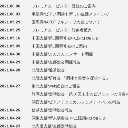
2021.06.06
プレミアム・ビジター登録のご案内
2021.06.03
事業局/ピアノ調律も新しい生活スタイルで
2021.05.29
国際局/IAPBTワルシャワ大会について
2021.05.25
プレミアム・ビジター対象者拡大
2021.05.16
中国支部/第1回研修会中止のお知らせ
2021.05.09
中国支部/第1回研修会のご案内
2021.04.30
中部支部/よんよんコンサート開催
2021.04.29
中部支部/支部総会開催報告
2021.04.28
北陸支部/通常総会
北陸支部/研修会 「調律と整音を探求する」
2021.04.27
東北支部/web総会のご報告
静岡支部/定時総会・第16回未来のピアニストの演奏
関西支部/ピアノテクニカルフェスティバルの報告
2021.04.26
信越支部/定時総会報告
2021.04.24
関東支部/新人演奏会 中止延期のお知らせ
2021.04.23
北海道支部/支部定時総会