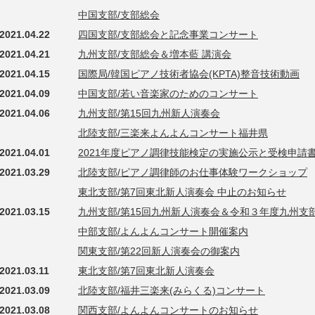
中国支部/支部総会
2021.04.22
四国支部/支部総会と記念事業コンサート
2021.04.21
九州支部/支部総会＆増本藍 講演会
2021.04.15
国際局/韓国ピアノ技術者協会(KPTA)整音技術動画
2021.04.09
中国支部/若い音楽家のためのコンサート
2021.04.06
九州支部/第15回九州新人演奏会
北陸支部/三楽来よんよんコンサート福井県
2021.04.01
2021年度ピアノ調律技能検定の実施公示と受検申請
2021.03.29
北陸支部/ピアノ調律師のお仕事体験ワークショップ
東北支部/第7回東北新人演奏会 中止のお知らせ
2021.03.15
九州支部/第15回九州新人演奏会＆令和３年度九州支
中部支部/よんよんコンサート開催案内
関東支部/第22回新人演奏会の御案内
2021.03.11
東北支部/第7回東北新人演奏会
2021.03.09
北陸支部/福井三楽来(みらくる)コンサート
2021.03.08
関西支部/よんよんコンサートのお知らせ